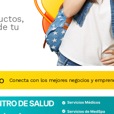
uctos,
de tu
o
Conecta con los mejores negocios y emprend