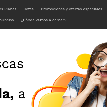
os Planes
Botes
Promociones y ofertas especiales
nuncios
¿Dónde vamos a comer?
scas
da,
a