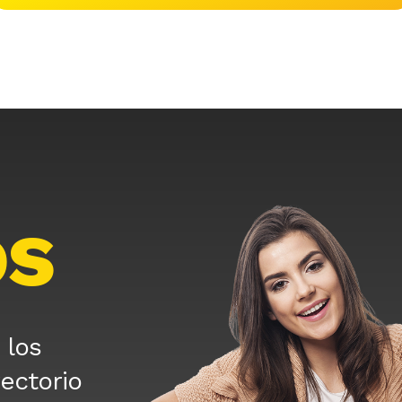
os
 los
rectorio