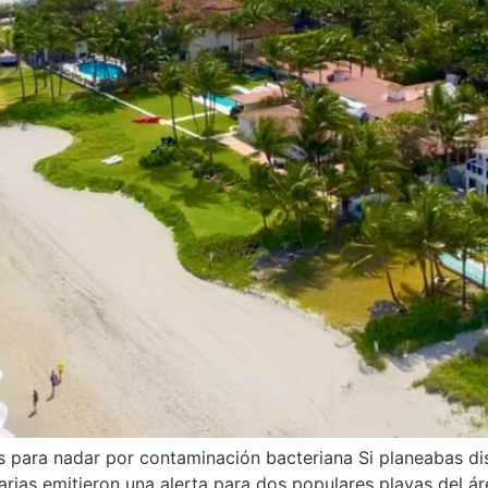
 para nadar por contaminación bacteriana Si planeabas disf
arias emitieron una alerta para dos populares playas del 