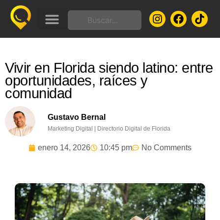
Nuestros Planes
Promociones y ofertas especiales
Cursos Online
¿Dónde vamos a comer?
Vivir en Florida siendo latino: entre
oportunidades, raíces y
comunidad
Gustavo Bernal
Marketing Digital | Directorio Digital de Florida
enero 14, 2026
10:45 pm
No Comments